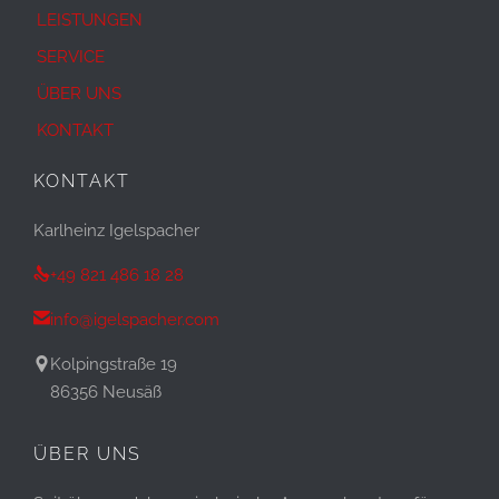
LEISTUNGEN
SERVICE
ÜBER UNS
KONTAKT
KONTAKT
Karlheinz Igelspacher

+49 821 486 18 28

info@igelspacher.com
Kolpingstraße 19

86356 Neusäß
ÜBER UNS